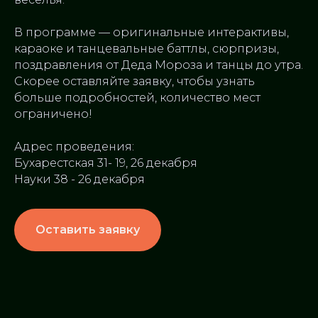
В программе — оригинальные интерактивы,
караоке и танцевальные баттлы, сюрпризы,
поздравления от Деда Мороза и танцы до утра.
Скорее оставляйте заявку, чтобы узнать
ООО
больше подробностей, количество мест
«МЕЖДУНАРОДНАЯ»
ограничено!
СОТРУДНИЧЕСТВО:
INFO@TAGIROVGROUP.RU
Адрес проведения:
Бухарестская 31- 19, 26 декабря
ИНН 7816759204/ ОГРН 1257800079591
Науки 38 - 26 декабря
Оставить заявку